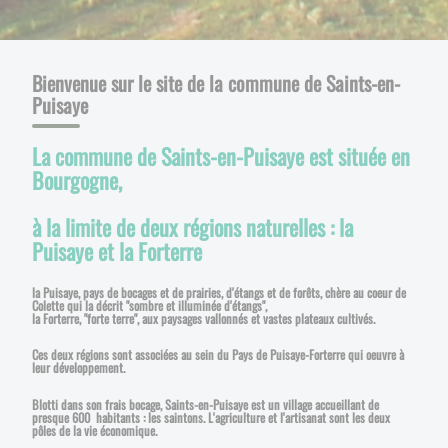
Bienvenue sur le site de la commune de Saints-en-
Puisaye
La commune de Saints-en-Puisaye est située en
Bourgogne,
à la limite de deux régions naturelles : la
Puisaye et la Forterre
la Puisaye, pays de bocages et de prairies, d'étangs et de forêts, chère au coeur de
Colette qui la décrit "sombre et illuminée d'étangs",
la Forterre, "forte terre", aux paysages vallonnés et vastes plateaux cultivés.
Ces deux régions sont associées au sein du Pays de Puisaye-Forterre qui oeuvre à
leur développement.
Blotti dans son frais bocage, Saints-en-Puisaye est un village accueillant de
presque 600 habitants : les saintons. L'agriculture et l'artisanat sont les deux
pôles de la vie économique.