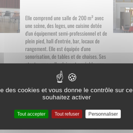
Elle comprend une salle de 200 m² avec
une scène, des loges, une cuisine dotée
d'un équipement semi-professionnel et de
plein pied, hall d'entrée, bar, locaux de
rangement. Elle est équipée d'une
sonorisation, de tables et de chaises. Ses
atouts : une salle claire et agréable, une
bonne acoustique, du parquet dans la
partie centrale de la salle. elle sera le
cadre accueillant pour recevoir
ise des cookies et vous donne le contrôle sur 
famille et amis.
souhaitez activer
e Saints-en-Puisaye :
Tout accepter
Tout refuser
Personnaliser