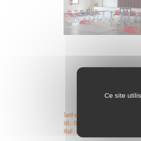
Ce site util
Tarif et renseignements à la Mairie d
tél. : 03.86.45.55.72
Mail : mairiesaints@orange.fr