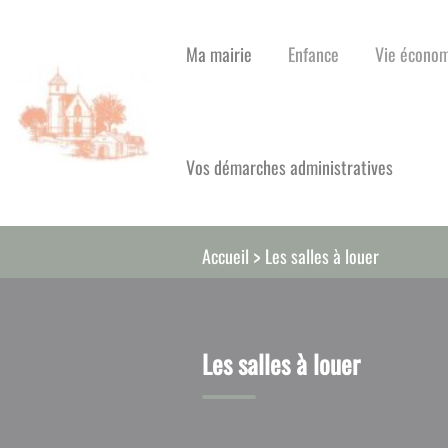
Lien
Lien
Lien
Lien
Panneau de gestion des cookies
d'accès
d'accès
d'accès
d'accès
Ma mairie
Enfance
Vie écono
rapide
rapide
rapide
rapide
au
au
à
au
menu
contenu
la
pied
principal
recherche
de
Vos démarches administratives
page
Les salles à louer
Accueil
Les salles à louer