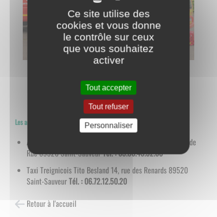
Ce site utilise des
cookies et vous donne
le contrôle sur ceux
que vous souhaitez
activer
Les sapeurs pompiers volontaires de Saints en Puisaye
Tout accepter
Tout refuser
Les ambulances privées proches de la commune :
Personnaliser
Ambulances et taxis de la Puisaye Xavier Bellier 12, grande
Rue 89520 Saint-Sauveur
Tél. : 03.86.45.52.06
Taxi Treignicois Tito Besland 14, rue des Renards 89520
Saint-Sauveur
Tél. : 06.72.12.50.20
Retour à l'accueil