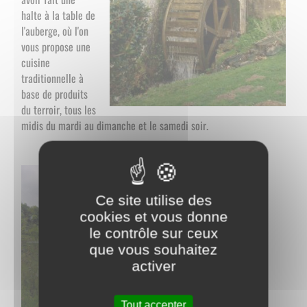
halte à la table de
l'auberge, où l'on
vous propose une
cuisine
traditionnelle à
base de produits
du terroir, tous les
midis du mardi au dimanche et le samedi soir.
Ce site utilise des
cookies et vous donne
le contrôle sur ceux
que vous souhaitez
activer
Tout accepter